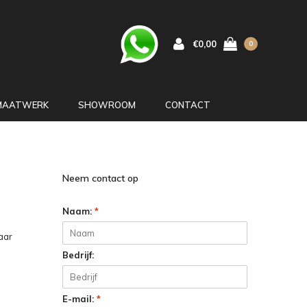
€0,00
0
MAATWERK
SHOWROOM
CONTACT
Neem contact op
Naam:
*
aar
Bedrijf:
E-mail:
*