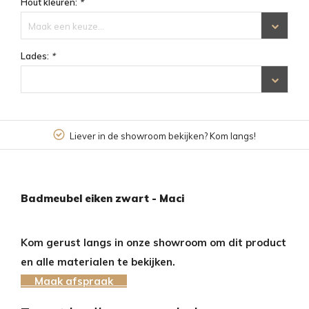
Hout kleuren:
*
Maak een keuze...
Lades:
*
ver in de showroom bekijken? Kom langs!
4
Badmeubel eiken zwart - Maci
Kom gerust langs in onze showroom om dit product
en alle materialen te bekijken.
Maak afspraak