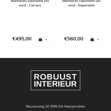
Marmeren salontafel set
Marmeren salontafel set
rond - Emperador
rond - Carrara
€495,00
€560,00
+
+
Nessenweg 10 2995 DA Heerjansdam