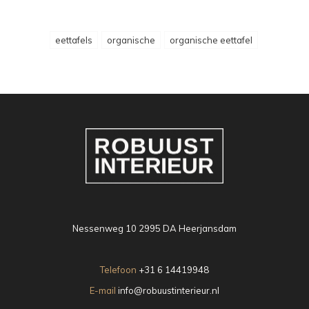
eettafels
organische
organische eettafel
Nessenweg 10 2995 DA Heerjansdam
Telefoon
+31 6 14419948
E-mail
info@robuustinterieur.nl