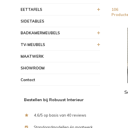
EETTAFELS
106
Product
SIDETABLES
BADKAMERMEUBELS
TV-MEUBELS
MAATWERK
SHOWROOM
Contact
S
Bestellen bij Robuust Interieur
4,6/5 op basis van 40 reviews
Standaardmodellen én maatwerk