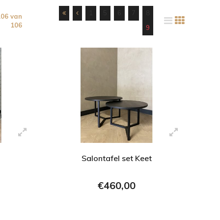
1
5
6
7
8
106 van
106
9
Salontafel set Keet
€460,00