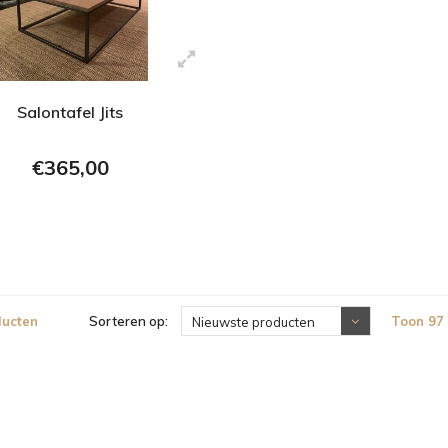
Salontafel Jits
€365,00
ducten
Sorteren op:
Toon 97 
Nieuwste producten