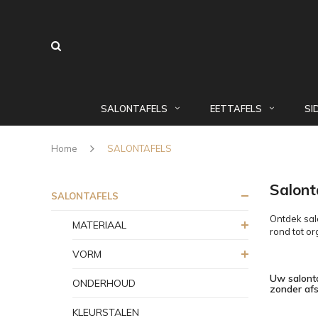
SALONTAFELS
EETTAFELS
SI
Home
SALONTAFELS
Salont
SALONTAFELS
Ontdek salo
MATERIAAL
rond tot or
VORM
Uw salonta
ONDERHOUD
zonder af
KLEURSTALEN