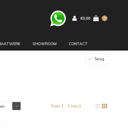
€0,00
0
MAATWERK
SHOWROOM
CONTACT
Terug
Toon 1 - 2 van 2
ten