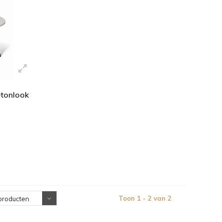
etonlook
Toon 1 - 2 van 2
producten