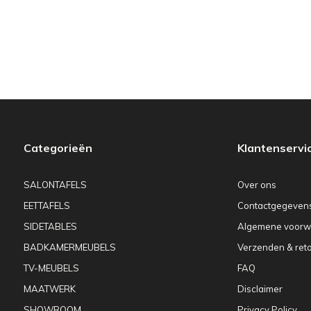
Categorieën
Klantenservi
SALONTAFELS
Over ons
EETTAFELS
Contactgegeven
SIDETABLES
Algemene voorw
BADKAMERMEUBELS
Verzenden & ret
TV-MEUBELS
FAQ
MAATWERK
Disclaimer
SHOWROOM
Privacy Policy