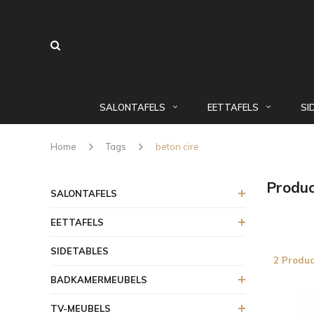
SALONTAFELS
EETTAFELS
SI
Home
Tags
beton cire
Produc
SALONTAFELS
EETTAFELS
SIDETABLES
2 Produc
BADKAMERMEUBELS
TV-MEUBELS