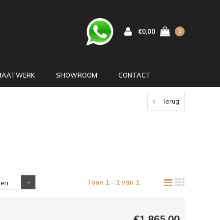
€0,00
0
MAATWERK
SHOWROOM
CONTACT
Terug
Toon 1 - 1 van 1
ten
€1.865,00