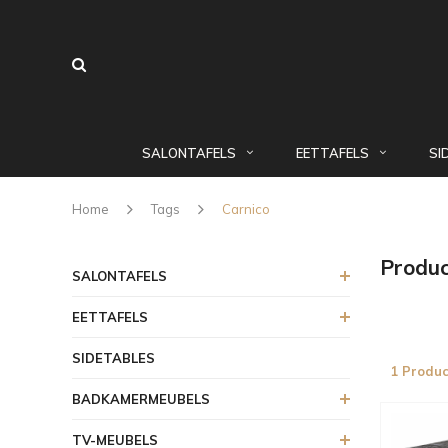
SALONTAFELS
EETTAFELS
SI
Home
Tags
Carnico
Produc
SALONTAFELS
EETTAFELS
SIDETABLES
1 Produc
BADKAMERMEUBELS
TV-MEUBELS