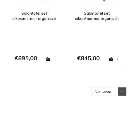
Salontafel set
Salontafel set
eiken/marmer organisch
eiken/marmer organisch
- Travertin
- Crema Marfil
€895,00
€845,00
+
+
Nieuwste
producten