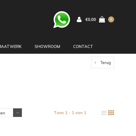
€0,00
0
MAATWERK
SHOWROOM
CONTACT
Terug
Toon 1 - 1 van 1
ten