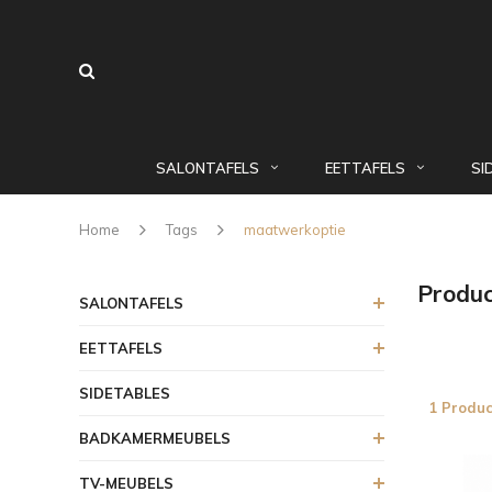
SALONTAFELS
EETTAFELS
SI
Home
Tags
maatwerkoptie
Produ
SALONTAFELS
EETTAFELS
SIDETABLES
1 Produc
BADKAMERMEUBELS
TV-MEUBELS