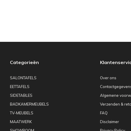
Categorieën
Klantenservi
SALONTAFELS
Over ons
EETTAFELS
Contactgegeven
SIDETABLES
Algemene voorw
BADKAMERMEUBELS
Verzenden & ret
TV-MEUBELS
FAQ
MAATWERK
Disclaimer
SHOWROOM
Privacy Policy