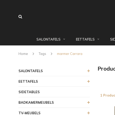
SALONTAFELS
EETTAFELS
SI
Home
Tags
marmer Carrara
Produ
SALONTAFELS
EETTAFELS
SIDETABLES
1 Produc
BADKAMERMEUBELS
TV-MEUBELS