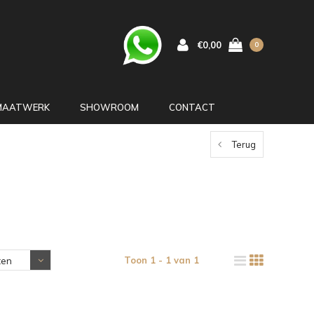
€0,00
0
MAATWERK
SHOWROOM
CONTACT
Terug
Toon 1 - 1 van 1
ten