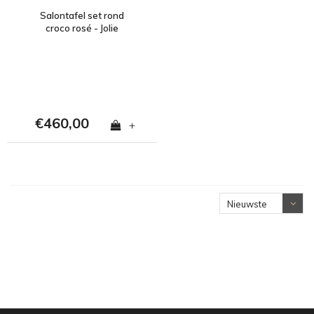
Salontafel set rond
croco rosé - Jolie
€460,00
+
Nieuwste
producten