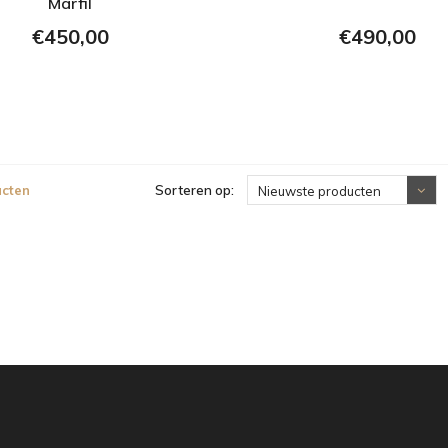
Marfil
€450,00
€490,00
ucten
Sorteren op:
Nieuwste producten