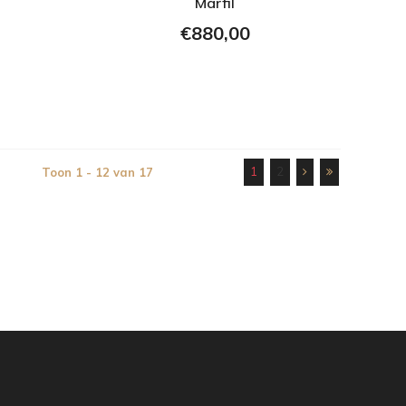
Marfil
€880,00
1
2
Toon 1 - 12 van 17