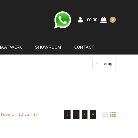
€0,00
0
MAATWERK
SHOWROOM
CONTACT
Terug
1
2
Toon 1 - 12 van 17