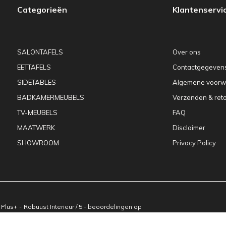
Categorieën
Klantenservi
SALONTAFELS
Over ons
EETTAFELS
Contactgegeven
SIDETABLES
Algemene voorw
BADKAMERMEUBELS
Verzenden & ret
TV-MEUBELS
FAQ
MAATWERK
Disclaimer
SHOWROOM
Privacy Policy
x
Plus+
-
Robuust Interieur
/
5
-
beoordelingen op