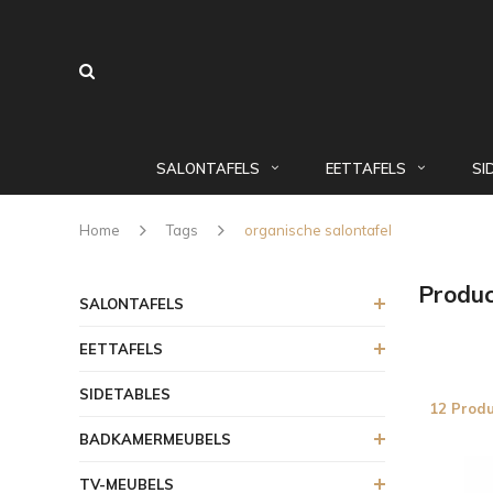
SALONTAFELS
EETTAFELS
SI
Home
Tags
organische salontafel
Produc
SALONTAFELS
EETTAFELS
SIDETABLES
12 Prod
BADKAMERMEUBELS
TV-MEUBELS