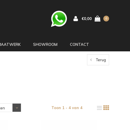
€0,00
0
MAATWERK
SHOWROOM
CONTACT
Terug
Toon 1 - 4 van 4
ten