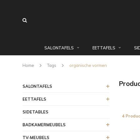
SALONTAFELS
EETTAFELS
SI
Home
Tags
organische vormen
Produc
SALONTAFELS
EETTAFELS
SIDETABLES
4 Produc
BADKAMERMEUBELS
TV-MEUBELS