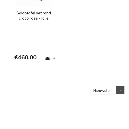
Salontafel set rond
croco rosé - Jolie
€460,00
+
Nieuwste
producten