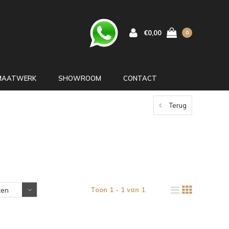
€0,00
0
MAATWERK
SHOWROOM
CONTACT
Terug
Toon 1 - 1 van 1
ten