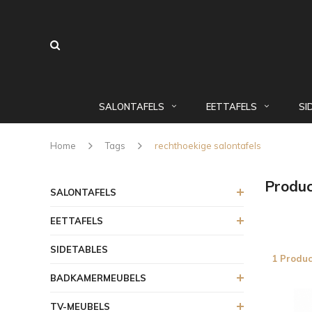
SALONTAFELS
EETTAFELS
SI
Home
Tags
rechthoekige salontafels
Produc
SALONTAFELS
EETTAFELS
SIDETABLES
1 Produc
BADKAMERMEUBELS
TV-MEUBELS