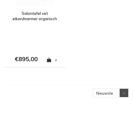
Salontafel set
eiken/marmer organisch
- Travertin
€895,00
+
Nieuwste
producten