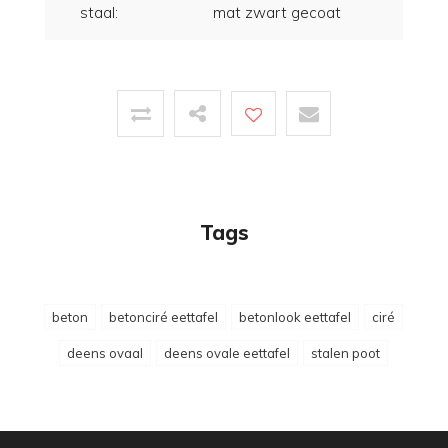
staal:
mat zwart gecoat
Tags
beton
betonciré eettafel
betonlook eettafel
ciré
deens ovaal
deens ovale eettafel
stalen poot