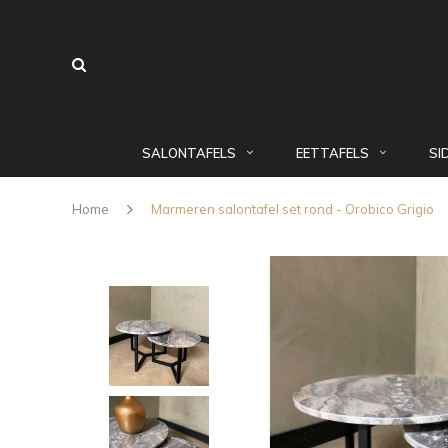
SALONTAFELS
EETTAFELS
SI
Home
Marmeren salontafel set rond - Orobico Grigio