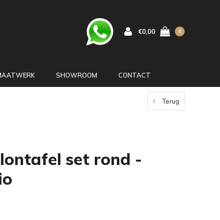
€0,00
0
MAATWERK
SHOWROOM
CONTACT
Terug
ontafel set rond -
io