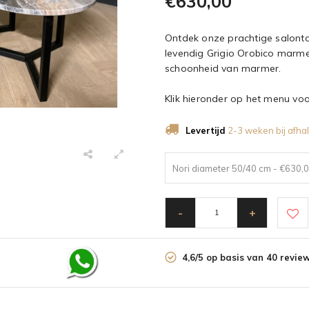
€630,00
Ontdek onze prachtige salonta
levendig Grigio Orobico marmer
schoonheid van marmer.
Klik hieronder op het menu voo
Levertijd
2-3 weken bij afhal
Nori diameter 50/40 cm - €630,
-
+
4,6/5 op basis van 40 revie