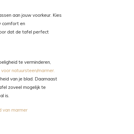
assen aan jouw voorkeur. Kies
w comfort en
or dat de tafel perfect
eligheid te verminderen,
 voor natuursteen/marmer
.
heid van je blad. Daarnaast
fel zoveel mogelijk te
l is.
ud van marmer
.