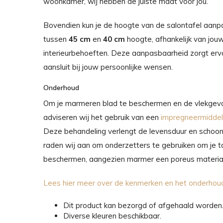
woonkamer, wij hebben de juiste maat voor jou.
Bovendien kun je de hoogte van de salontafel aanp
tussen
45 cm
en
40 cm
hoogte, afhankelijk van jou
interieurbehoeften. Deze aanpasbaarheid zorgt ervo
aansluit bij jouw persoonlijke wensen.
Onderhoud
Om je marmeren blad te beschermen en de vlekgevo
adviseren wij het gebruik van een
impregneermiddel
Deze behandeling verlengt de levensduur en schoon
raden wij aan om onderzetters te gebruiken om je ta
beschermen, aangezien marmer een poreus materiaa
Lees hier meer over de kenmerken en het onderho
Dit product kan bezorgd of afgehaald worden
Diverse kleuren beschikbaar.