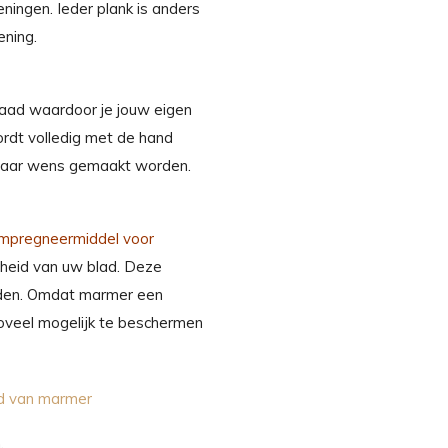
ingen. Ieder plank is anders
ening.
aad waardoor je jouw eigen
ordt volledig met de hand
naar wens gemaakt worden.
impregneermiddel voor
gheid van uw blad. Deze
orden. Omdat marmer een
zoveel mogelijk te beschermen
ud van marmer
.