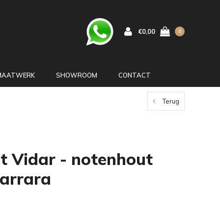
€0,00
0
MAATWERK
SHOWROOM
CONTACT
Terug
et Vidar - notenhout
arrara