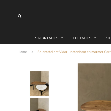
SALONTAFELS
EETTAFELS
SI
Home
Salontafel set Vidar - notenhout en marmer Car