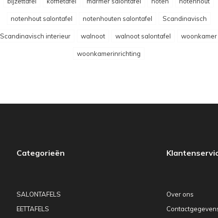
bijzettafel
koffietafel
marmer salontafel
noten
notenhout
notenhout salontafel
notenhouten salontafel
Scandinavisch
Scandinavisch interieur
walnoot
walnoot salontafel
woonkamer
woonkamerinrichting
Categorieën
Klantenservi
SALONTAFELS
Over ons
EETTAFELS
Contactgegeven