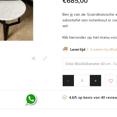
€685,00
Ben jij van de Scandinavische
salontafel van notenhout in c
wit.
Klik hieronder op het menu voo
Levertijd
2-3 weken bij afhal
Vidar 80x40/diameter 40 cm - C
-
+
4,6/5 op basis van 40 revie