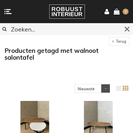
0
Terug
Producten getagd met walnoot
salontafel
Nieuwste
producten